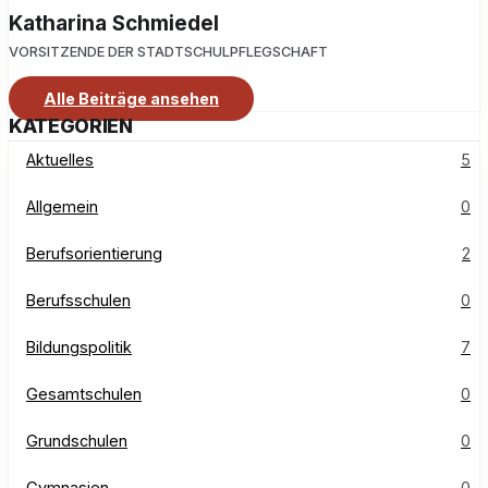
Katharina Schmiedel
VORSITZENDE DER STADTSCHULPFLEGSCHAFT
Alle Beiträge ansehen
KATEGORIEN
Aktuelles
5
Allgemein
0
Berufsorientierung
2
Berufsschulen
0
Bildungspolitik
7
Gesamtschulen
0
Grundschulen
0
Gymnasien
0